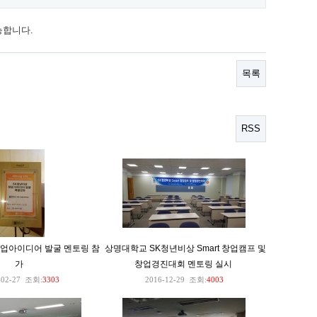
능합니다.
목록
RSS
창업아이디어 발굴 멘토링 참
상명대학교 SK청년비상 Smart 창업캠프 및
가
창업경진대회 멘토링 실시
-02-27
조회:
3303
2016-12-29
조회:
4003