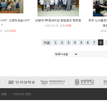
니다". 고생하셨습니다^
상명대 SK청년비상 창업캠프 멘토링
전주 노사발전
^
멘
2016-05-28
조회:
3796
21
조회:
3533
2016
처음
1
2
3
4
5
6
7
8
제휴
아이디어 제안