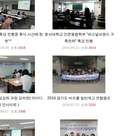
특강 진행중 휴식 시간에 한
호서대학교 인문융합학부 "퍼스널브랜드 구
컷^^
축전략" 특강 진행
-10-19
조회:
3418
2016-09-25
조회:
3414
강좌 과정 강의전( 아이디
2016 경기도 비즈쿨 일반계고 연합캠프
어 인사이트 )
2016-07-23
조회:
3205
-08-07
조회:
3388