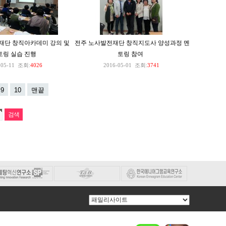
재단 창직아카데미 강의 및
전주 노사발전재단 창직지도사 양성과정 멘
토링 실습 진행
토링 참여
-05-11
조회:
4026
2016-05-01
조회:
3741
9
10
맨끝