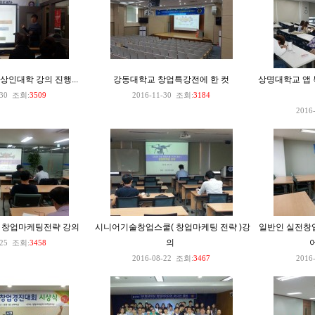
상인대학 강의 진행...
강동대학교 창업특강전에 한 컷
상명대학교 앱 
30
조회:
3509
2016-11-30
조회:
3184
2016
- 창업마케팅전략 강의
시니어기술창업스쿨( 창업마케팅 전략 )강
일반인 실전창업
의
25
조회:
3458
2016-08-22
조회:
3467
2016