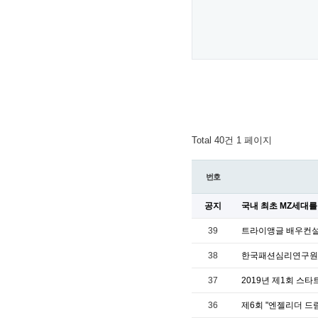
Total 40건
1 페이지
번호
공지
국내 최초 MZ세대를
39
트라이앵글 배우컨설
38
한국패션심리연구원과
37
2019년 제1회 스타
36
제6회 "엔젤리더 드