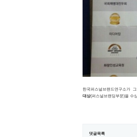
한국퍼스널브랜드연구소가 그간
대상
(퍼스널브랜딩부문)을 수
댓글목록