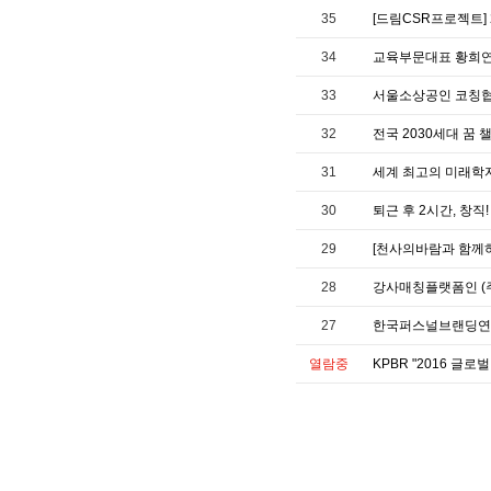
35
[드림CSR프로젝트] 
34
교육부문대표 황희
33
서울소상공인 코칭
32
전국 2030세대 꿈
31
세계 최고의 미래학
30
퇴근 후 2시간, 창직
29
[천사의바람과 함께
28
강사매칭플랫폼인 (
27
한국퍼스널브랜딩연구
열람중
KPBR "2016 글